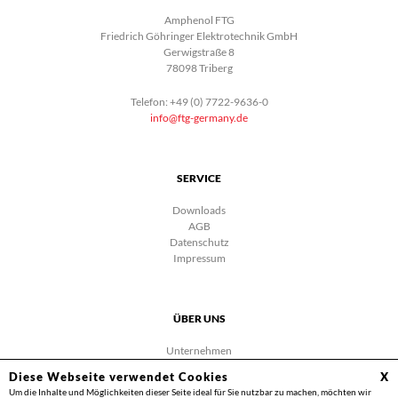
Amphenol FTG
Friedrich Göhringer Elektrotechnik GmbH
Gerwigstraße 8
78098 Triberg
Telefon: +49 (0) 7722-9636-0
info@ftg-germany.de
SERVICE
Downloads
AGB
Datenschutz
Impressum
ÜBER UNS
Unternehmen
Karriere
Diese Webseite verwendet Cookies
X
Facebook
Um die Inhalte und Möglichkeiten dieser Seite ideal für Sie nutzbar zu machen, möchten wir