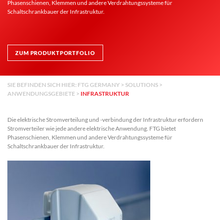
Phasenschienen, Klemmen und andere Verdrahtungssysteme für
Schaltschrankbauer der Infrastruktur.
ZUM PRODUKTPORTFOLIO
SIE BEFINDEN SICH HIER:
FTG GERMANY
>
SOLUTIONS
>
ANWENDUNGSGEBIETE
>
INFRASTRUKTUR
Die elektrische Stromverteilung und -verbindung der Infrastruktur erfordern
Stromverteiler wie jede andere elektrische Anwendung.
FTG bietet
Phasenschienen, Klemmen und andere Verdrahtungssysteme für
Schaltschrankbauer der Infrastruktur.