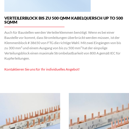
VERTEILERBLOCK BIS ZU 500 QMM KABELQUERSCH UP TO 500
SQMM
Auch für Baustellen werden Verteilerklemmen benötigt. Wenn es bei einer
Baustelle vor kommt, dass Stromleitungen überbrückt werden müssen,
ist der
Klemmenblock # 38650 von FTG die richtige Wahl.
Mit zwei Eingängen von bis
zu 300 mm² und einem Ausgang von bis zu 500 mm² hat der einpolige
Verteilungsblock einen maximale Strombelastbarkeit von 800 A gemäß IEC für
Kupferleitungen.
Kontaktieren Sie uns für Ihr individuelles Angebot!