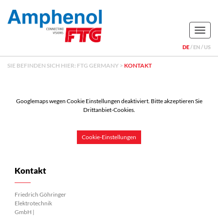
Naviga
DE
EN
US
SIE BEFINDEN SICH HIER:
FTG GERMANY
>
KONTAKT
Googlemaps wegen Cookie Einstellungen deaktiviert. Bitte akzeptieren Sie
Drittanbiet-Cookies.
Cookie-Einstellungen
Kontakt
Friedrich Göhringer
Elektrotechnik
GmbH |