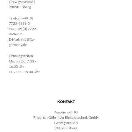
Gerwigstrasse 8 |
78098 Triberg
Telefon: +49 (0)
7722-9636-0
Fax: +49 (0) 7722-
9636-36
E-Mail: info@ftg-
germany.de
Öffnungszeiten:
Mo. bis Do. 7.00 –
16.00 Uhr
Fr. 7.00 – 15.00 Uhr
KONTAKT
Amphenol FTG
Friedrich Göhringer Elektrotechnik GmbH
Gerwigstraße 8
78098 Triberg