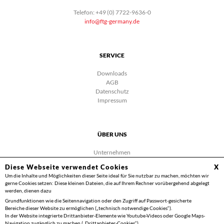
Telefon: +49 (0) 7722-9636-0
info@ftg-germany.de
SERVICE
Downloads
AGB
Datenschutz
Impressum
ÜBER UNS
Unternehmen
Karriere
Diese Webseite verwendet Cookies
X
Facebook
Um die Inhalte und Möglichkeiten dieser Seite ideal für Sie nutzbar zu machen, möchten wir
Videos
gerne Cookies setzen: Diese kleinen Dateien, die auf Ihrem Rechner vorübergehend abgelegt
Kontakt
werden, dienen dazu
Grundfunktionen wie die Seitennavigation oder den Zugriff auf Passwort-gesicherte
Bereiche dieser Website zu ermöglichen („technisch notwendige Cookies“).
In der Website integrierte Drittanbieter-Elemente wie Youtube-Videos oder Google Maps-
Navigation zugänglich zu machen („Drittanbieter-Cookies“).