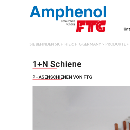
Un
SIE BEFINDEN SICH HIER:
FTG GERMANY
>
PRODUKTE
>
1+N Schiene
PHASENSCHIENEN VON FTG