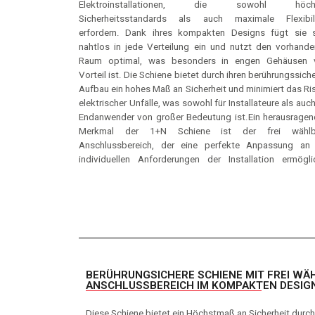
Elektroinstallationen, die sowohl höch
Systeme integrieren, was die Installation erhebl
ist nicht nur für Leitungsschutzschalter geeignet, son
Sicherheitsstandards als auch maximale Flexibili
vereinfacht. Zudem wurde sie so entwickelt, dass e
auch für die Kombination aus Fehlerstrom- 
erfordern. Dank ihres kompakten Designs fügt sie s
fehlerfreie Montage der Kabel gewährleistet ist. Dies s
Leitungsschutzschaltern, was sie zu einer univers
nahtlos in jede Verteilung ein und nutzt den vorhand
für einen sicheren und zuverlässigen Betrieb über 
einsetzbaren Komponente in der Elektroinstallation ma
Raum optimal, was besonders in engen Gehäusen 
gesamte Lebensdauer der Anlage.Die Vielseitigkeit der
Diese Kombination aus Sicherheit, Flexibilität 
Vorteil ist. Die Schiene bietet durch ihren berührungssich
Schiene wird durch ein umfangreiches Zubehörsortim
Anpassungsfähigkeit macht die 1+N Schiene zur optim
Aufbau ein hohes Maß an Sicherheit und minimiert das Ri
unterstrichen. Mit Endkappen, Berührungsschutz 
Wahl für professionelle Elektroinstallationen, die k
elektrischer Unfälle, was sowohl für Installateure als auch
weiteren nützlichen Ergänzungen bietet das Zubehör al
Endanwender von großer Bedeutung ist.Ein herausrage
was für eine maßgeschneiderte und sichere Installa
Merkmal der 1+N Schiene ist der frei wählb
notwendig ist. Ein weiterer Vorteil ist, dass die Sch
Anschlussbereich, der eine perfekte Anpassung an 
schneidbar ist, was eine individuelle Anpassung
individuellen Anforderungen der Installation ermögli
unterschiedliche Installationsanforderungen ermöglicht
BERÜHRUNGSICHERE SCHIENE MIT FREI W
ANSCHLUSSBEREICH IM KOMPAKTEN DESIG
Diese Schiene bietet ein Höchstmaß an Sicherheit durch