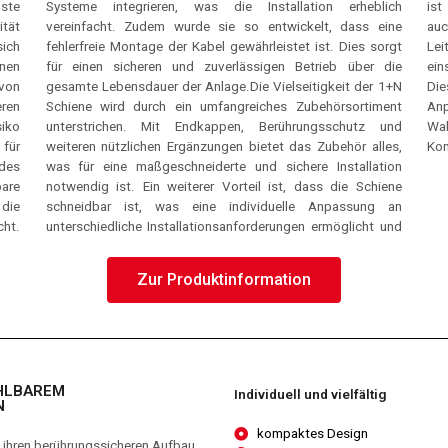
ste
ich
dern
tät
ine
und
ich
orgt
ell
enen
die
cht.
von
 1+N
und
eren
ent
alen
siko
und
eine
 für
les,
Kom
ndes
tion
are
iene
die
 an
cht.
 und
Zur Produktinformation
ÄHLBAREM
Individuell und vielfältig
N
kompaktes Design
 ihren berührungssicheren Aufbau,