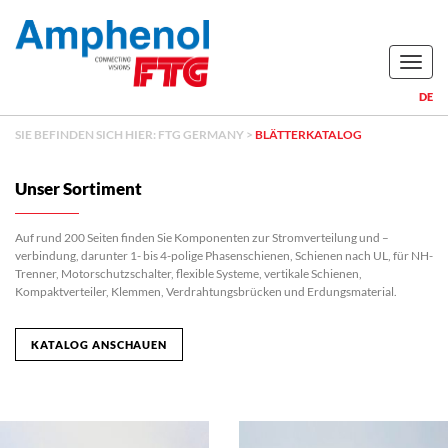
Naviga
DE
SIE BEFINDEN SICH HIER:
FTG GERMANY
>
BLÄTTERKATALOG
Unser Sortiment
Auf rund 200 Seiten finden Sie Komponenten zur Stromverteilung und –
verbindung, darunter 1- bis 4-polige Phasenschienen, Schienen nach UL, für NH-
Trenner, Motorschutzschalter, flexible Systeme, vertikale Schienen,
Kompaktverteiler, Klemmen, Verdrahtungsbrücken und Erdungsmaterial.
KATALOG ANSCHAUEN