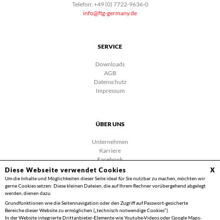
Telefon: +49 (0) 7722-9636-0
info@ftg-germany.de
SERVICE
Downloads
AGB
Datenschutz
Impressum
ÜBER UNS
Unternehmen
Karriere
Facebook
Videos
Diese Webseite verwendet Cookies
X
Kontakt
Um die Inhalte und Möglichkeiten dieser Seite ideal für Sie nutzbar zu machen, möchten wir
gerne Cookies setzen: Diese kleinen Dateien, die auf Ihrem Rechner vorübergehend abgelegt
werden, dienen dazu
Grundfunktionen wie die Seitennavigation oder den Zugriff auf Passwort-gesicherte
Bereiche dieser Website zu ermöglichen („technisch notwendige Cookies“).
In der Website integrierte Drittanbieter-Elemente wie Youtube-Videos oder Google Maps-