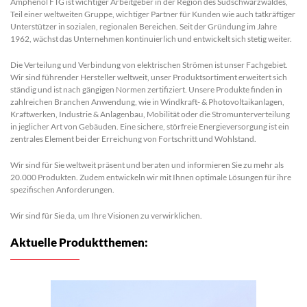
Amphenol FTG ist wichtiger Arbeitgeber in der Region des Südschwarzwaldes,
Teil einer weltweiten Gruppe, wichtiger Partner für Kunden wie auch tatkräftiger
Unterstützer in sozialen, regionalen Bereichen. Seit der Gründung im Jahre
1962, wächst das Unternehmen kontinuierlich und entwickelt sich stetig weiter.
Die Verteilung und Verbindung von elektrischen Strömen ist unser Fachgebiet.
Wir sind führender Hersteller weltweit, unser Produktsortiment erweitert sich
ständig und ist nach gängigen Normen zertifiziert. Unsere Produkte finden in
zahlreichen Branchen Anwendung, wie in Windkraft- & Photovoltaikanlagen,
Kraftwerken, Industrie & Anlagenbau, Mobilität oder die Stromunterverteilung
in jeglicher Art von Gebäuden. Eine sichere, störfreie Energieversorgung ist ein
zentrales Element bei der Erreichung von Fortschritt und Wohlstand.
Wir sind für Sie weltweit präsent und beraten und informieren Sie zu mehr als
20.000 Produkten. Zudem entwickeln wir mit Ihnen optimale Lösungen für ihre
spezifischen Anforderungen.
Wir sind für Sie da, um Ihre Visionen zu verwirklichen.
Aktuelle Produktthemen: