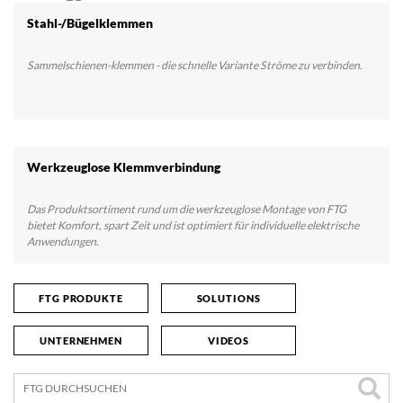
Stahl-/Bügelklemmen
Sammelschienen-klemmen - die schnelle Variante Ströme zu verbinden.
Werkzeuglose Klemmverbindung
Das Produktsortiment rund um die werkzeuglose Montage von FTG
bietet Komfort, spart Zeit und ist optimiert für individuelle elektrische
Anwendungen.
FTG PRODUKTE
SOLUTIONS
UNTERNEHMEN
VIDEOS