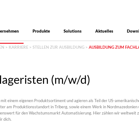
ternehmen
Produkte
Solutions
Aktuelles
Down
EN
>
KARRIERE
>
STELLEN ZUR AUSBILDUNG
>
AUSBILDUNG ZUM FACHLA
ageristen (m/w/d)
n mit einem eigenen Produktsortiment und agieren als Teil der US-amerikan
ter am Produktionsstandort in Triberg, sowie einem Werk in Nordmazedonien u
enswert für den Wachstumsmarkt Automatisierung. Hier zählen wir weltweit z
r dich.