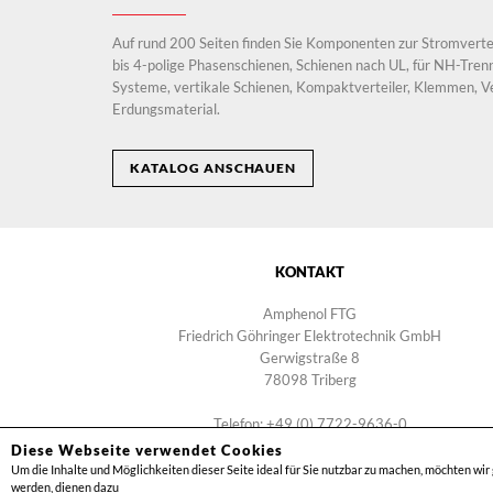
Auf rund 200 Seiten finden Sie Komponenten zur Stromverte
bis 4-polige Phasenschienen, Schienen nach UL, für NH-Trenn
Systeme, vertikale Schienen, Kompaktverteiler, Klemmen, 
Erdungsmaterial.
KATALOG ANSCHAUEN
KONTAKT
Amphenol FTG
Friedrich Göhringer Elektrotechnik GmbH
Gerwigstraße 8
78098 Triberg
Telefon: +49 (0) 7722-9636-0
info@ftg-germany.de
Diese Webseite verwendet Cookies
Um die Inhalte und Möglichkeiten dieser Seite ideal für Sie nutzbar zu machen, möchten wi
werden, dienen dazu