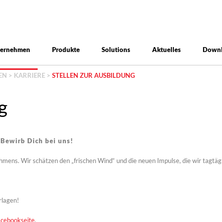
ternehmen
Produkte
Solutions
Aktuelles
Down
EN
>
KARRIERE
>
STELLEN ZUR AUSBILDUNG
g
 Bewirb Dich bei uns!
hmens. Wir schätzen den „frischen Wind“ und die neuen Impulse, die wir tagtäg
rlagen!
cebookseite
.