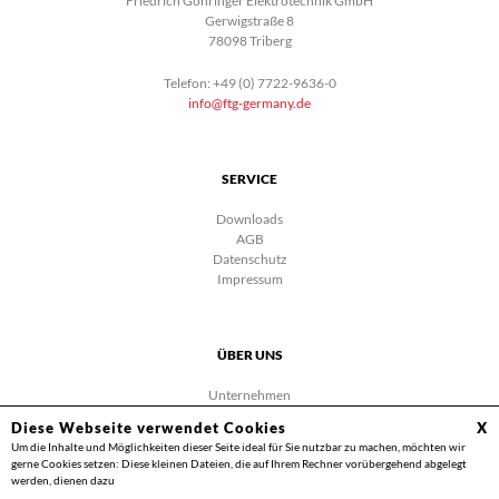
Friedrich Göhringer Elektrotechnik GmbH
Gerwigstraße 8
78098 Triberg
Telefon: +49 (0) 7722-9636-0
info@ftg-germany.de
SERVICE
Downloads
AGB
Datenschutz
Impressum
ÜBER UNS
Unternehmen
Karriere
Diese Webseite verwendet Cookies
X
Facebook
Um die Inhalte und Möglichkeiten dieser Seite ideal für Sie nutzbar zu machen, möchten wir
Videos
gerne Cookies setzen: Diese kleinen Dateien, die auf Ihrem Rechner vorübergehend abgelegt
Kontakt
werden, dienen dazu