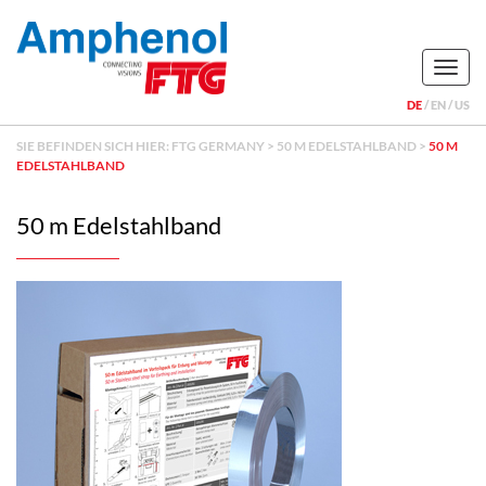
Naviga
DE
EN
US
SIE BEFINDEN SICH HIER:
FTG GERMANY
>
50 M EDELSTAHLBAND
>
50 M
EDELSTAHLBAND
50 m Edelstahlband