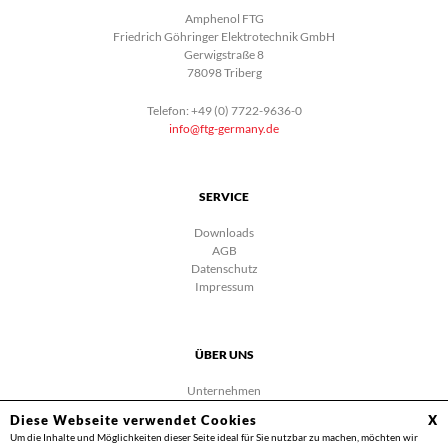
Amphenol FTG
Friedrich Göhringer Elektrotechnik GmbH
Gerwigstraße 8
78098 Triberg
Telefon: +49 (0) 7722-9636-0
info@ftg-germany.de
SERVICE
Downloads
AGB
Datenschutz
Impressum
ÜBER UNS
Unternehmen
Karriere
Diese Webseite verwendet Cookies
X
Facebook
Um die Inhalte und Möglichkeiten dieser Seite ideal für Sie nutzbar zu machen, möchten wir
Videos